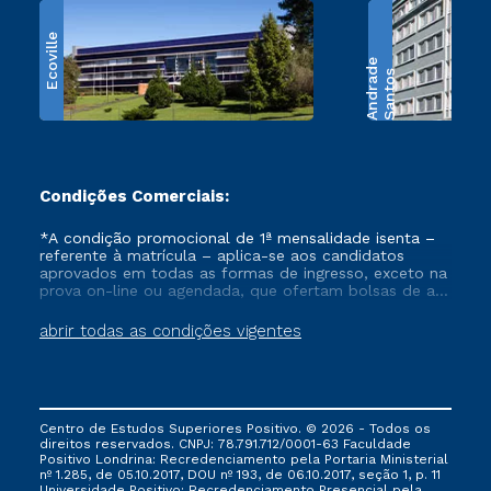
Ecoville
e
S
a
n
t
o
s
A
n
d
r
a
d
Condições Comerciais:
*A condição promocional de 1ª mensalidade isenta –
referente à matrícula – aplica-se aos candidatos
aprovados em todas as formas de ingresso, exceto na
prova on-line ou agendada, que ofertam bolsas de até
50% de desconto, ambos ingressantes no semestre
vigente, que ainda não tenham efetivado e/ou não
abrir todas as condições vigentes
tenham cancelado ou trancado sua matrícula em uma
das Instituições da Cruzeiro do Sul Educacional, no
período de um ano. Tais condições não se aplicam
aos cursos de Medicina, e também para matriculados
via FIES, Prouni e outros programas governamentais, e
Centro de Estudos Superiores Positivo. © 2026 - Todos os
não se acumula com nenhuma outra campanha
direitos reservados. CNPJ: 78.791.712/0001-63 Faculdade
ofertada pela Instituição.
Positivo Londrina: Recredenciamento pela Portaria Ministerial
nº 1.285, de 05.10.2017, DOU nº 193, de 06.10.2017, seção 1, p. 11
Universidade Positivo: Recredenciamento Presencial ​pela