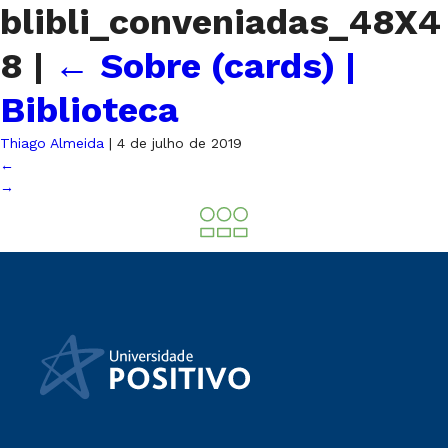
blibli_conveniadas_48X4
8
|
←
Sobre (cards) |
Biblioteca
Thiago Almeida
|
4 de julho de 2019
←
→