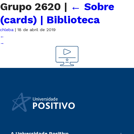
Grupo 2620
|
←
Sobre
(cards) | Biblioteca
chleba
|
18 de abril de 2019
←
→
A Universidade Positivo