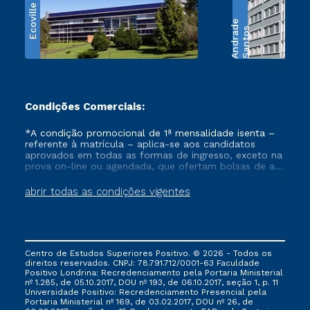
Ecoville
e
S
a
n
t
o
s
A
n
d
r
a
d
Condições Comerciais:
*A condição promocional de 1ª mensalidade isenta –
referente à matrícula – aplica-se aos candidatos
aprovados em todas as formas de ingresso, exceto na
prova on-line ou agendada, que ofertam bolsas de até
50% de desconto, ambos ingressantes no semestre
vigente, que ainda não tenham efetivado e/ou não
abrir todas as condições vigentes
tenham cancelado ou trancado sua matrícula em uma
das Instituições da Cruzeiro do Sul Educacional, no
período de um ano. Tais condições não se aplicam
aos cursos de Medicina, e também para matriculados
via FIES, Prouni e outros programas governamentais, e
Centro de Estudos Superiores Positivo. © 2026 - Todos os
não se acumula com nenhuma outra campanha
direitos reservados. CNPJ: 78.791.712/0001-63 Faculdade
ofertada pela Instituição.
Positivo Londrina: Recredenciamento pela Portaria Ministerial
nº 1.285, de 05.10.2017, DOU nº 193, de 06.10.2017, seção 1, p. 11
Universidade Positivo: Recredenciamento Presencial ​pela
Portaria Ministerial nº 169, de 03.02.2017, DOU nº 26, de