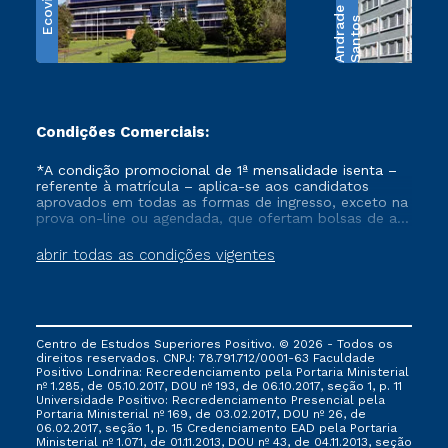
Ecoville
e
S
a
n
t
o
s
A
n
d
r
a
d
Condições Comerciais:
*A condição promocional de 1ª mensalidade isenta –
referente à matrícula – aplica-se aos candidatos
aprovados em todas as formas de ingresso, exceto na
prova on-line ou agendada, que ofertam bolsas de até
50% de desconto, ambos ingressantes no semestre
vigente, que ainda não tenham efetivado e/ou não
abrir todas as condições vigentes
tenham cancelado ou trancado sua matrícula em uma
das Instituições da Cruzeiro do Sul Educacional, no
período de um ano. Tais condições não se aplicam
aos cursos de Medicina, e também para matriculados
via FIES, Prouni e outros programas governamentais, e
Centro de Estudos Superiores Positivo. © 2026 - Todos os
não se acumula com nenhuma outra campanha
direitos reservados. CNPJ: 78.791.712/0001-63 Faculdade
ofertada pela Instituição.
Positivo Londrina: Recredenciamento pela Portaria Ministerial
nº 1.285, de 05.10.2017, DOU nº 193, de 06.10.2017, seção 1, p. 11
Universidade Positivo: Recredenciamento Presencial ​pela
Portaria Ministerial nº 169, de 03.02.2017, DOU nº 26, de
06.02.2017, seção 1, p. 15 Credenciamento EAD pela Portaria
Ministerial nº 1.071, de 01.11.2013, DOU nº 43, de 04.11.2013, seção