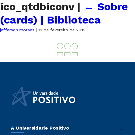
ico_qtdbiconv
|
←
Sobre
(cards) | Biblioteca
jefferson.moraes
|
15 de fevereiro de 2019
→
A Universidade Positivo