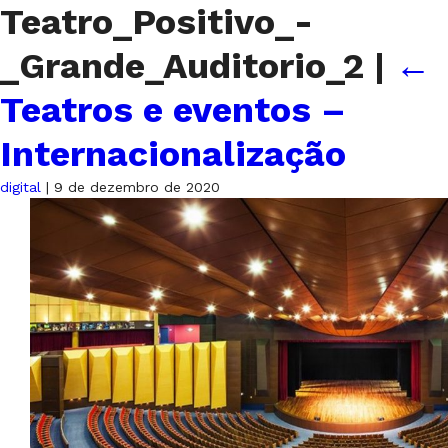
Teatro_Positivo_-
_Grande_Auditorio_2
|
←
Teatros e eventos –
Internacionalização
digital
|
9 de dezembro de 2020