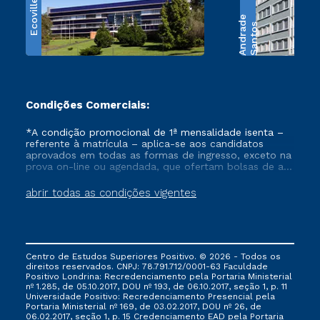
Ecoville
e
S
a
n
t
o
s
A
n
d
r
a
d
Condições Comerciais:
*A condição promocional de 1ª mensalidade isenta –
referente à matrícula – aplica-se aos candidatos
aprovados em todas as formas de ingresso, exceto na
prova on-line ou agendada, que ofertam bolsas de até
50% de desconto, ambos ingressantes no semestre
vigente, que ainda não tenham efetivado e/ou não
abrir todas as condições vigentes
tenham cancelado ou trancado sua matrícula em uma
das Instituições da Cruzeiro do Sul Educacional, no
período de um ano. Tais condições não se aplicam
aos cursos de Medicina, e também para matriculados
via FIES, Prouni e outros programas governamentais, e
Centro de Estudos Superiores Positivo. © 2026 - Todos os
não se acumula com nenhuma outra campanha
direitos reservados. CNPJ: 78.791.712/0001-63 Faculdade
ofertada pela Instituição.
Positivo Londrina: Recredenciamento pela Portaria Ministerial
nº 1.285, de 05.10.2017, DOU nº 193, de 06.10.2017, seção 1, p. 11
Universidade Positivo: Recredenciamento Presencial ​pela
Portaria Ministerial nº 169, de 03.02.2017, DOU nº 26, de
06.02.2017, seção 1, p. 15 Credenciamento EAD pela Portaria