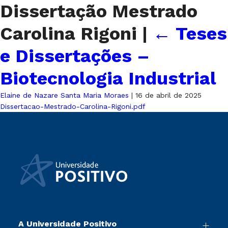
Dissertação Mestrado
Carolina Rigoni
|
←
Teses
e Dissertações –
Biotecnologia Industrial
Elaine de Nazare Santa Maria Moraes
|
16 de abril de 2025
Dissertacao-Mestrado-Carolina-Rigoni.pdf
A Universidade Positivo