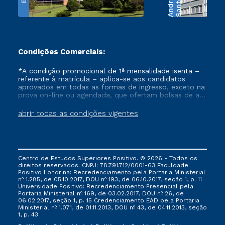
e
S
a
n
t
o
s
A
n
d
r
a
d
Condições Comerciais:
*A condição promocional de 1ª mensalidade isenta –
referente à matrícula – aplica-se aos candidatos
aprovados em todas as formas de ingresso, exceto na
prova on-line ou agendada, que ofertam bolsas de até
50% de desconto, ambos ingressantes no semestre
vigente, que ainda não tenham efetivado e/ou não
abrir todas as condições vigentes
tenham cancelado ou trancado sua matrícula em uma
das Instituições da Cruzeiro do Sul Educacional, no
período de um ano. Tais condições não se aplicam
aos cursos de Medicina, e também para matriculados
via FIES, Prouni e outros programas governamentais, e
Centro de Estudos Superiores Positivo. © 2026 - Todos os
não se acumula com nenhuma outra campanha
direitos reservados. CNPJ: 78.791.712/0001-63 Faculdade
ofertada pela Instituição.
Positivo Londrina: Recredenciamento pela Portaria Ministerial
nº 1.285, de 05.10.2017, DOU nº 193, de 06.10.2017, seção 1, p. 11
Universidade Positivo: Recredenciamento Presencial ​pela
Portaria Ministerial nº 169, de 03.02.2017, DOU nº 26, de
06.02.2017, seção 1, p. 15 Credenciamento EAD pela Portaria
Ministerial nº 1.071, de 01.11.2013, DOU nº 43, de 04.11.2013, seção
1, p. 43