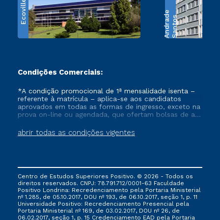
Ecoville
e
S
a
n
t
o
s
A
n
d
r
a
d
Condições Comerciais:
*A condição promocional de 1ª mensalidade isenta –
referente à matrícula – aplica-se aos candidatos
aprovados em todas as formas de ingresso, exceto na
prova on-line ou agendada, que ofertam bolsas de até
50% de desconto, ambos ingressantes no semestre
vigente, que ainda não tenham efetivado e/ou não
abrir todas as condições vigentes
tenham cancelado ou trancado sua matrícula em uma
das Instituições da Cruzeiro do Sul Educacional, no
período de um ano. Tais condições não se aplicam
aos cursos de Medicina, e também para matriculados
via FIES, Prouni e outros programas governamentais, e
Centro de Estudos Superiores Positivo. © 2026 - Todos os
não se acumula com nenhuma outra campanha
direitos reservados. CNPJ: 78.791.712/0001-63 Faculdade
ofertada pela Instituição.
Positivo Londrina: Recredenciamento pela Portaria Ministerial
nº 1.285, de 05.10.2017, DOU nº 193, de 06.10.2017, seção 1, p. 11
Universidade Positivo: Recredenciamento Presencial ​pela
Portaria Ministerial nº 169, de 03.02.2017, DOU nº 26, de
06.02.2017, seção 1, p. 15 Credenciamento EAD pela Portaria