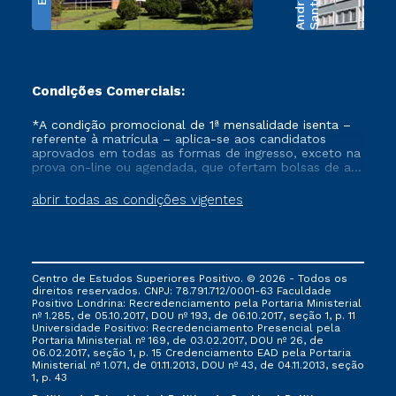
e
S
a
n
t
o
s
A
n
d
r
a
d
Condições Comerciais:
*A condição promocional de 1ª mensalidade isenta –
referente à matrícula – aplica-se aos candidatos
aprovados em todas as formas de ingresso, exceto na
prova on-line ou agendada, que ofertam bolsas de até
50% de desconto, ambos ingressantes no semestre
vigente, que ainda não tenham efetivado e/ou não
abrir todas as condições vigentes
tenham cancelado ou trancado sua matrícula em uma
das Instituições da Cruzeiro do Sul Educacional, no
período de um ano. Tais condições não se aplicam
aos cursos de Medicina, e também para matriculados
via FIES, Prouni e outros programas governamentais, e
Centro de Estudos Superiores Positivo. © 2026 - Todos os
não se acumula com nenhuma outra campanha
direitos reservados. CNPJ: 78.791.712/0001-63 Faculdade
ofertada pela Instituição.
Positivo Londrina: Recredenciamento pela Portaria Ministerial
nº 1.285, de 05.10.2017, DOU nº 193, de 06.10.2017, seção 1, p. 11
Universidade Positivo: Recredenciamento Presencial ​pela
Portaria Ministerial nº 169, de 03.02.2017, DOU nº 26, de
06.02.2017, seção 1, p. 15 Credenciamento EAD pela Portaria
Ministerial nº 1.071, de 01.11.2013, DOU nº 43, de 04.11.2013, seção
1, p. 43