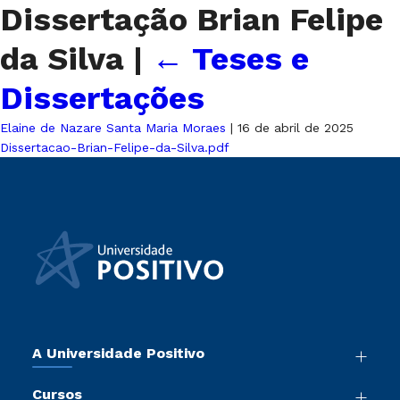
Dissertação Brian Felipe
da Silva
|
←
Teses e
Dissertações
Elaine de Nazare Santa Maria Moraes
|
16 de abril de 2025
Dissertacao-Brian-Felipe-da-Silva.pdf
A Universidade Positivo
Nossa História
Cursos