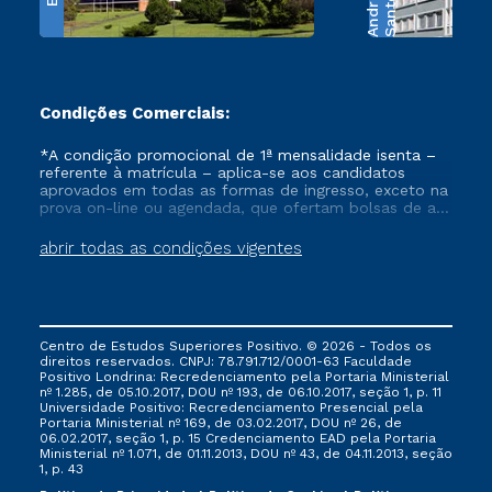
e
S
a
n
t
o
s
A
n
d
r
a
d
Condições Comerciais:
*A condição promocional de 1ª mensalidade isenta –
referente à matrícula – aplica-se aos candidatos
aprovados em todas as formas de ingresso, exceto na
prova on-line ou agendada, que ofertam bolsas de até
50% de desconto, ambos ingressantes no semestre
vigente, que ainda não tenham efetivado e/ou não
abrir todas as condições vigentes
tenham cancelado ou trancado sua matrícula em uma
das Instituições da Cruzeiro do Sul Educacional, no
período de um ano. Tais condições não se aplicam
aos cursos de Medicina, e também para matriculados
via FIES, Prouni e outros programas governamentais, e
Centro de Estudos Superiores Positivo. © 2026 - Todos os
não se acumula com nenhuma outra campanha
direitos reservados. CNPJ: 78.791.712/0001-63 Faculdade
ofertada pela Instituição.
Positivo Londrina: Recredenciamento pela Portaria Ministerial
nº 1.285, de 05.10.2017, DOU nº 193, de 06.10.2017, seção 1, p. 11
Universidade Positivo: Recredenciamento Presencial ​pela
Portaria Ministerial nº 169, de 03.02.2017, DOU nº 26, de
06.02.2017, seção 1, p. 15 Credenciamento EAD pela Portaria
Ministerial nº 1.071, de 01.11.2013, DOU nº 43, de 04.11.2013, seção
1, p. 43