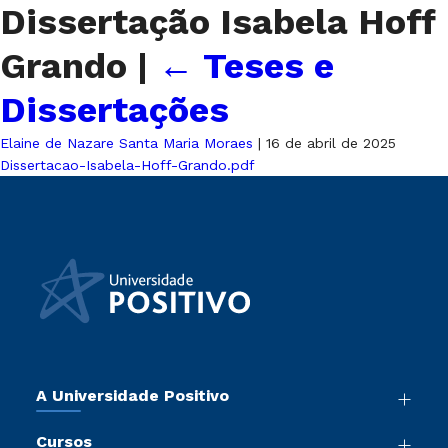
Dissertação Isabela Hoff
Grando
|
←
Teses e
Dissertações
Elaine de Nazare Santa Maria Moraes
|
16 de abril de 2025
Dissertacao-Isabela-Hoff-Grando.pdf
A Universidade Positivo
Nossa História
Cursos