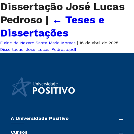
Dissertação José Lucas
Pedroso
|
←
Teses e
Dissertações
Elaine de Nazare Santa Maria Moraes
|
16 de abril de 2025
Dissertacao-Jose-Lucas-Pedroso.pdf
A Universidade Positivo
Nossa História
Cursos