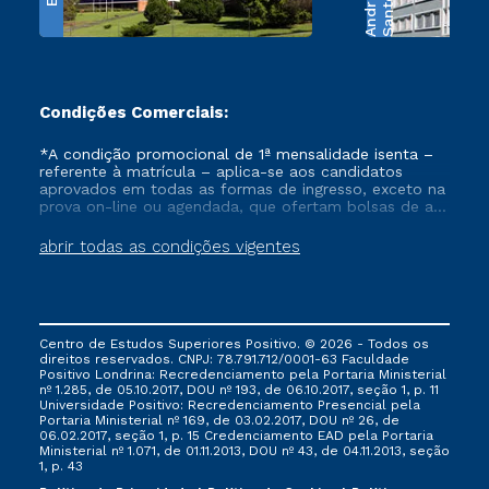
e
S
a
n
t
o
s
A
n
d
r
a
d
Condições Comerciais:
*A condição promocional de 1ª mensalidade isenta –
referente à matrícula – aplica-se aos candidatos
aprovados em todas as formas de ingresso, exceto na
prova on-line ou agendada, que ofertam bolsas de até
50% de desconto, ambos ingressantes no semestre
vigente, que ainda não tenham efetivado e/ou não
abrir todas as condições vigentes
tenham cancelado ou trancado sua matrícula em uma
das Instituições da Cruzeiro do Sul Educacional, no
período de um ano. Tais condições não se aplicam
aos cursos de Medicina, e também para matriculados
via FIES, Prouni e outros programas governamentais, e
Centro de Estudos Superiores Positivo. © 2026 - Todos os
não se acumula com nenhuma outra campanha
direitos reservados. CNPJ: 78.791.712/0001-63 Faculdade
ofertada pela Instituição.
Positivo Londrina: Recredenciamento pela Portaria Ministerial
nº 1.285, de 05.10.2017, DOU nº 193, de 06.10.2017, seção 1, p. 11
Universidade Positivo: Recredenciamento Presencial ​pela
Portaria Ministerial nº 169, de 03.02.2017, DOU nº 26, de
06.02.2017, seção 1, p. 15 Credenciamento EAD pela Portaria
Ministerial nº 1.071, de 01.11.2013, DOU nº 43, de 04.11.2013, seção
1, p. 43