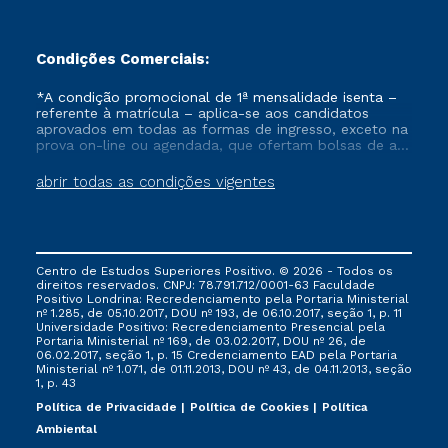
Condições Comerciais:
*A condição promocional de 1ª mensalidade isenta –
referente à matrícula – aplica-se aos candidatos
aprovados em todas as formas de ingresso, exceto na
prova on-line ou agendada, que ofertam bolsas de até
50% de desconto, ambos ingressantes no semestre
vigente, que ainda não tenham efetivado e/ou não
abrir todas as condições vigentes
tenham cancelado ou trancado sua matrícula em uma
das Instituições da Cruzeiro do Sul Educacional, no
período de um ano. Tais condições não se aplicam
aos cursos de Medicina, e também para matriculados
via FIES, Prouni e outros programas governamentais, e
Centro de Estudos Superiores Positivo. © 2026 - Todos os
não se acumula com nenhuma outra campanha
direitos reservados. CNPJ: 78.791.712/0001-63 Faculdade
ofertada pela Instituição.
Positivo Londrina: Recredenciamento pela Portaria Ministerial
nº 1.285, de 05.10.2017, DOU nº 193, de 06.10.2017, seção 1, p. 11
Universidade Positivo: Recredenciamento Presencial ​pela
Portaria Ministerial nº 169, de 03.02.2017, DOU nº 26, de
06.02.2017, seção 1, p. 15 Credenciamento EAD pela Portaria
Ministerial nº 1.071, de 01.11.2013, DOU nº 43, de 04.11.2013, seção
1, p. 43
Política de Privacidade
Política de Cookies
Política
Ambiental