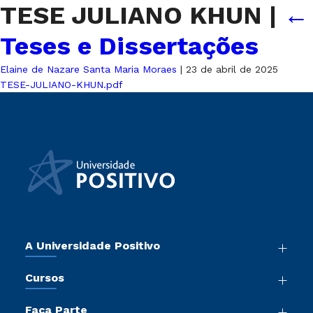
TESE JULIANO KHUN
|
←
Teses e Dissertações
Elaine de Nazare Santa Maria Moraes
|
23 de abril de 2025
TESE-JULIANO-KHUN.pdf
A Universidade Positivo
Nossa História
Cursos
Sala de Imprensa
Graduação
Atos Normativos
Faça Parte