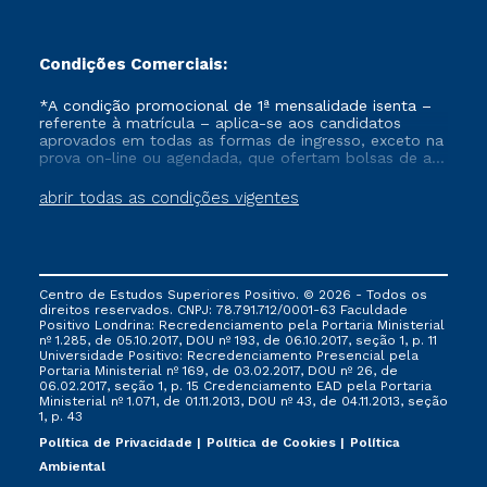
Condições Comerciais:
*A condição promocional de 1ª mensalidade isenta –
referente à matrícula – aplica-se aos candidatos
aprovados em todas as formas de ingresso, exceto na
prova on-line ou agendada, que ofertam bolsas de até
50% de desconto, ambos ingressantes no semestre
vigente, que ainda não tenham efetivado e/ou não
abrir todas as condições vigentes
tenham cancelado ou trancado sua matrícula em uma
das Instituições da Cruzeiro do Sul Educacional, no
período de um ano. Tais condições não se aplicam
aos cursos de Medicina, e também para matriculados
via FIES, Prouni e outros programas governamentais, e
Centro de Estudos Superiores Positivo. © 2026 - Todos os
não se acumula com nenhuma outra campanha
direitos reservados. CNPJ: 78.791.712/0001-63 Faculdade
ofertada pela Instituição.
Positivo Londrina: Recredenciamento pela Portaria Ministerial
nº 1.285, de 05.10.2017, DOU nº 193, de 06.10.2017, seção 1, p. 11
Universidade Positivo: Recredenciamento Presencial ​pela
Portaria Ministerial nº 169, de 03.02.2017, DOU nº 26, de
06.02.2017, seção 1, p. 15 Credenciamento EAD pela Portaria
Ministerial nº 1.071, de 01.11.2013, DOU nº 43, de 04.11.2013, seção
1, p. 43
Política de Privacidade
Política de Cookies
Política
Ambiental