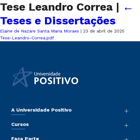
Tese Leandro Correa
|
←
Teses e Dissertações
Elaine de Nazare Santa Maria Moraes
|
23 de abril de 2025
Tese-Leandro-Correa.pdf
A Universidade Positivo
Nossa História
Cursos
Sala de Imprensa
Graduação
Atos Normativos
Faça Parte