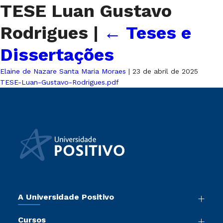
TESE Luan Gustavo
Rodrigues
|
←
Teses e
Dissertações
Elaine de Nazare Santa Maria Moraes
|
23 de abril de 2025
TESE-Luan-Gustavo-Rodrigues.pdf
A Universidade Positivo
Nossa História
Cursos