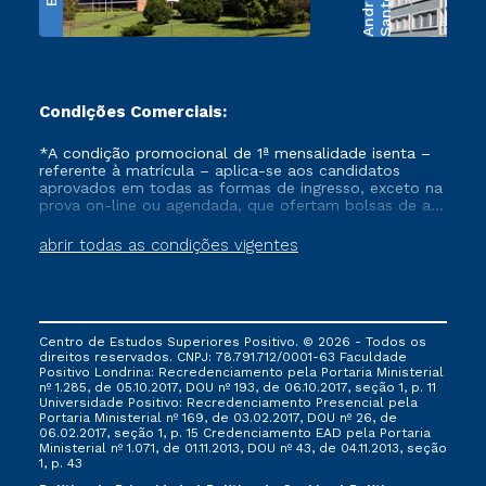
e
S
a
n
t
o
s
A
n
d
r
a
d
Condições Comerciais:
*A condição promocional de 1ª mensalidade isenta –
referente à matrícula – aplica-se aos candidatos
aprovados em todas as formas de ingresso, exceto na
prova on-line ou agendada, que ofertam bolsas de até
50% de desconto, ambos ingressantes no semestre
vigente, que ainda não tenham efetivado e/ou não
abrir todas as condições vigentes
tenham cancelado ou trancado sua matrícula em uma
das Instituições da Cruzeiro do Sul Educacional, no
período de um ano. Tais condições não se aplicam
aos cursos de Medicina, e também para matriculados
via FIES, Prouni e outros programas governamentais, e
Centro de Estudos Superiores Positivo. © 2026 - Todos os
não se acumula com nenhuma outra campanha
direitos reservados. CNPJ: 78.791.712/0001-63 Faculdade
ofertada pela Instituição.
Positivo Londrina: Recredenciamento pela Portaria Ministerial
nº 1.285, de 05.10.2017, DOU nº 193, de 06.10.2017, seção 1, p. 11
Universidade Positivo: Recredenciamento Presencial ​pela
Portaria Ministerial nº 169, de 03.02.2017, DOU nº 26, de
06.02.2017, seção 1, p. 15 Credenciamento EAD pela Portaria
Ministerial nº 1.071, de 01.11.2013, DOU nº 43, de 04.11.2013, seção
1, p. 43