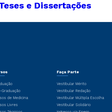
Teses e Dissertações
rsos
Faça Parte
duação
Vestibular Mérito
-Graduação
Vestibular Redação
sos de Medicina
Vestibular Múltipla Escolha
sos Livres
Vestibular Solidário
sos Técnicos
Ingresso via Enem