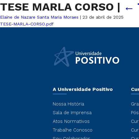
TESE MARLA CORSO
|
←
Elaine de Nazare Santa Maria Moraes
|
23 de abril de 2025
TESE-MARLA-CORSO.pdf
A Universidade Positivo
Cu
Nossa História
Gra
Sala de Imprensa
Pós
Atos Normativos
Cur
Trabalhe Conosco
Cur
Sou Colaborador
Cur