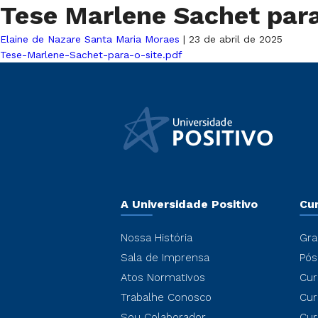
Tese Marlene Sachet para
Elaine de Nazare Santa Maria Moraes
|
23 de abril de 2025
Tese-Marlene-Sachet-para-o-site.pdf
A Universidade Positivo
Cu
Nossa História
Gra
Sala de Imprensa
Pós
Atos Normativos
Cur
Trabalhe Conosco
Cur
Sou Colaborador
Cur