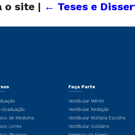
 o site
|
←
Teses e Disse
rsos
Faça Parte
duação
Vestibular Mérito
-Graduação
Vestibular Redação
sos de Medicina
Vestibular Múltipla Escolha
sos Livres
Vestibular Solidário
sos Técnicos
Ingresso via Enem