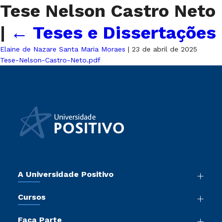
Tese Nelson Castro Neto
|
←
Teses e Dissertações
Elaine de Nazare Santa Maria Moraes
|
23 de abril de 2025
Tese-Nelson-Castro-Neto.pdf
A Universidade Positivo
Nossa História
Cursos
Sala de Imprensa
Graduação
Atos Normativos
Faça Parte