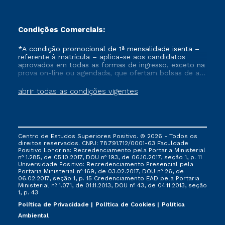
Condições Comerciais:
*A condição promocional de 1ª mensalidade isenta –
referente à matrícula – aplica-se aos candidatos
aprovados em todas as formas de ingresso, exceto na
prova on-line ou agendada, que ofertam bolsas de até
50% de desconto, ambos ingressantes no semestre
vigente, que ainda não tenham efetivado e/ou não
abrir todas as condições vigentes
tenham cancelado ou trancado sua matrícula em uma
das Instituições da Cruzeiro do Sul Educacional, no
período de um ano. Tais condições não se aplicam
aos cursos de Medicina, e também para matriculados
via FIES, Prouni e outros programas governamentais, e
Centro de Estudos Superiores Positivo. © 2026 - Todos os
não se acumula com nenhuma outra campanha
direitos reservados. CNPJ: 78.791.712/0001-63 Faculdade
ofertada pela Instituição.
Positivo Londrina: Recredenciamento pela Portaria Ministerial
nº 1.285, de 05.10.2017, DOU nº 193, de 06.10.2017, seção 1, p. 11
Universidade Positivo: Recredenciamento Presencial ​pela
Portaria Ministerial nº 169, de 03.02.2017, DOU nº 26, de
06.02.2017, seção 1, p. 15 Credenciamento EAD pela Portaria
Ministerial nº 1.071, de 01.11.2013, DOU nº 43, de 04.11.2013, seção
1, p. 43
Política de Privacidade
Política de Cookies
Política
Ambiental