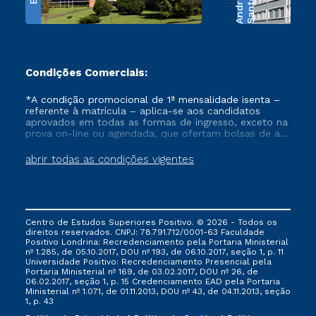
e
S
a
n
t
o
s
A
n
d
r
a
d
Condições Comerciais:
*A condição promocional de 1ª mensalidade isenta –
referente à matrícula – aplica-se aos candidatos
aprovados em todas as formas de ingresso, exceto na
prova on-line ou agendada, que ofertam bolsas de até
50% de desconto, ambos ingressantes no semestre
vigente, que ainda não tenham efetivado e/ou não
abrir todas as condições vigentes
tenham cancelado ou trancado sua matrícula em uma
das Instituições da Cruzeiro do Sul Educacional, no
período de um ano. Tais condições não se aplicam
aos cursos de Medicina, e também para matriculados
via FIES, Prouni e outros programas governamentais, e
Centro de Estudos Superiores Positivo. © 2026 - Todos os
não se acumula com nenhuma outra campanha
direitos reservados. CNPJ: 78.791.712/0001-63 Faculdade
ofertada pela Instituição.
Positivo Londrina: Recredenciamento pela Portaria Ministerial
nº 1.285, de 05.10.2017, DOU nº 193, de 06.10.2017, seção 1, p. 11
Universidade Positivo: Recredenciamento Presencial ​pela
Portaria Ministerial nº 169, de 03.02.2017, DOU nº 26, de
06.02.2017, seção 1, p. 15 Credenciamento EAD pela Portaria
Ministerial nº 1.071, de 01.11.2013, DOU nº 43, de 04.11.2013, seção
1, p. 43