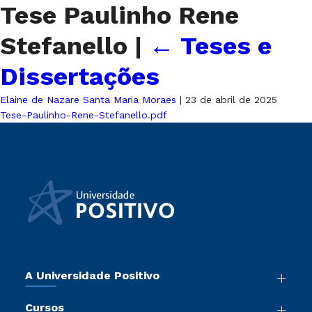
Tese Paulinho Rene
Stefanello
|
←
Teses e
Dissertações
Elaine de Nazare Santa Maria Moraes
|
23 de abril de 2025
Tese-Paulinho-Rene-Stefanello.pdf
A Universidade Positivo
Nossa História
Cursos