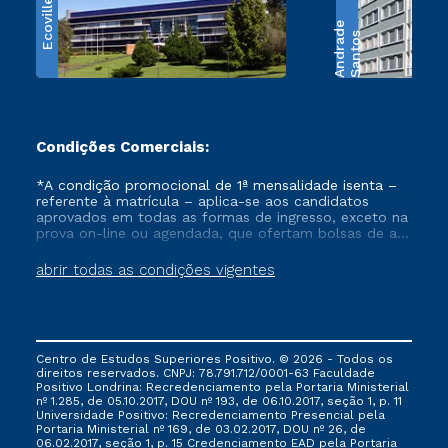
Ecoville
e
S
a
n
t
o
s
A
n
d
r
a
d
Condições Comerciais:
*A condição promocional de 1ª mensalidade isenta –
referente à matrícula – aplica-se aos candidatos
aprovados em todas as formas de ingresso, exceto na
prova on-line ou agendada, que ofertam bolsas de até
50% de desconto, ambos ingressantes no semestre
vigente, que ainda não tenham efetivado e/ou não
abrir todas as condições vigentes
tenham cancelado ou trancado sua matrícula em uma
das Instituições da Cruzeiro do Sul Educacional, no
período de um ano. Tais condições não se aplicam
aos cursos de Medicina, e também para matriculados
via FIES, Prouni e outros programas governamentais, e
Centro de Estudos Superiores Positivo. © 2026 - Todos os
não se acumula com nenhuma outra campanha
direitos reservados. CNPJ: 78.791.712/0001-63 Faculdade
ofertada pela Instituição.
Positivo Londrina: Recredenciamento pela Portaria Ministerial
nº 1.285, de 05.10.2017, DOU nº 193, de 06.10.2017, seção 1, p. 11
Universidade Positivo: Recredenciamento Presencial ​pela
Portaria Ministerial nº 169, de 03.02.2017, DOU nº 26, de
06.02.2017, seção 1, p. 15 Credenciamento EAD pela Portaria