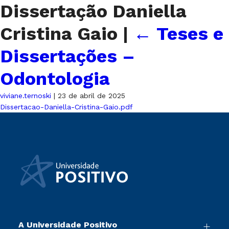
Dissertação Daniella
Cristina Gaio
|
←
Teses e
Dissertações –
Odontologia
viviane.ternoski
|
23 de abril de 2025
Dissertacao-Daniella-Cristina-Gaio.pdf
A Universidade Positivo