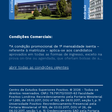
Ecoville
e
S
a
n
t
o
s
A
n
d
r
a
d
Condições Comerciais:
*A condição promocional de 1ª mensalidade isenta –
referente à matrícula – aplica-se aos candidatos
aprovados em todas as formas de ingresso, exceto na
prova on-line ou agendada, que ofertam bolsas de até
50% de desconto, ambos ingressantes no semestre
vigente, que ainda não tenham efetivado e/ou não
abrir todas as condições vigentes
tenham cancelado ou trancado sua matrícula em uma
das Instituições da Cruzeiro do Sul Educacional, no
período de um ano. Tais condições não se aplicam
aos cursos de Medicina, e também para matriculados
via FIES, Prouni e outros programas governamentais, e
Centro de Estudos Superiores Positivo. © 2026 - Todos os
não se acumula com nenhuma outra campanha
direitos reservados. CNPJ: 78.791.712/0001-63 Faculdade
ofertada pela Instituição.
Positivo Londrina: Recredenciamento pela Portaria Ministerial
nº 1.285, de 05.10.2017, DOU nº 193, de 06.10.2017, seção 1, p. 11
Universidade Positivo: Recredenciamento Presencial ​pela
Portaria Ministerial nº 169, de 03.02.2017, DOU nº 26, de
06.02.2017, seção 1, p. 15 Credenciamento EAD pela Portaria