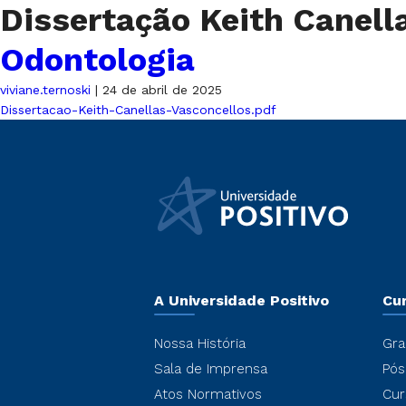
Dissertação Keith Canell
Odontologia
viviane.ternoski
|
24 de abril de 2025
Dissertacao-Keith-Canellas-Vasconcellos.pdf
A Universidade Positivo
Cu
Nossa História
Gra
Sala de Imprensa
Pós
Atos Normativos
Cur