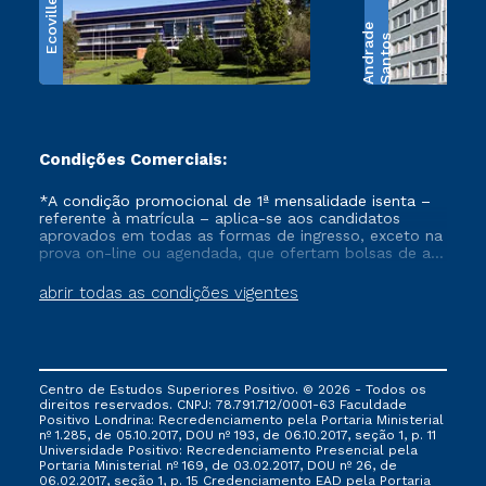
Ecoville
e
S
a
n
t
o
s
A
n
d
r
a
d
Condições Comerciais:
*A condição promocional de 1ª mensalidade isenta –
referente à matrícula – aplica-se aos candidatos
aprovados em todas as formas de ingresso, exceto na
prova on-line ou agendada, que ofertam bolsas de até
50% de desconto, ambos ingressantes no semestre
vigente, que ainda não tenham efetivado e/ou não
abrir todas as condições vigentes
tenham cancelado ou trancado sua matrícula em uma
das Instituições da Cruzeiro do Sul Educacional, no
período de um ano. Tais condições não se aplicam
aos cursos de Medicina, e também para matriculados
via FIES, Prouni e outros programas governamentais, e
Centro de Estudos Superiores Positivo. © 2026 - Todos os
não se acumula com nenhuma outra campanha
direitos reservados. CNPJ: 78.791.712/0001-63 Faculdade
ofertada pela Instituição.
Positivo Londrina: Recredenciamento pela Portaria Ministerial
nº 1.285, de 05.10.2017, DOU nº 193, de 06.10.2017, seção 1, p. 11
Universidade Positivo: Recredenciamento Presencial ​pela
Portaria Ministerial nº 169, de 03.02.2017, DOU nº 26, de
06.02.2017, seção 1, p. 15 Credenciamento EAD pela Portaria