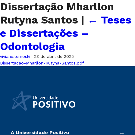
Dissertação Mharllon
Rutyna Santos
|
←
Teses
e Dissertações –
Odontologia
viviane.ternoski
|
23 de abril de 2025
Dissertacao-Mharllon-Rutyna-Santos.pdf
A Universidade Positivo