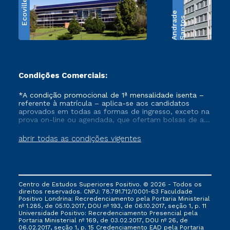
Ecoville
e
S
a
n
t
o
s
A
n
d
r
a
d
Condições Comerciais:
*A condição promocional de 1ª mensalidade isenta –
referente à matrícula – aplica-se aos candidatos
aprovados em todas as formas de ingresso, exceto na
prova on-line ou agendada, que ofertam bolsas de até
50% de desconto, ambos ingressantes no semestre
vigente, que ainda não tenham efetivado e/ou não
abrir todas as condições vigentes
tenham cancelado ou trancado sua matrícula em uma
das Instituições da Cruzeiro do Sul Educacional, no
período de um ano. Tais condições não se aplicam
aos cursos de Medicina, e também para matriculados
via FIES, Prouni e outros programas governamentais, e
Centro de Estudos Superiores Positivo. © 2026 - Todos os
não se acumula com nenhuma outra campanha
direitos reservados. CNPJ: 78.791.712/0001-63 Faculdade
ofertada pela Instituição.
Positivo Londrina: Recredenciamento pela Portaria Ministerial
nº 1.285, de 05.10.2017, DOU nº 193, de 06.10.2017, seção 1, p. 11
Universidade Positivo: Recredenciamento Presencial ​pela
Portaria Ministerial nº 169, de 03.02.2017, DOU nº 26, de
06.02.2017, seção 1, p. 15 Credenciamento EAD pela Portaria