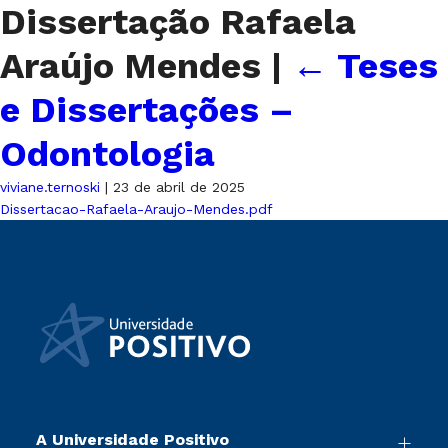
Dissertação Rafaela
Araújo Mendes
|
←
Teses
e Dissertações –
Odontologia
viviane.ternoski
|
23 de abril de 2025
Dissertacao-Rafaela-Araujo-Mendes.pdf
A Universidade Positivo