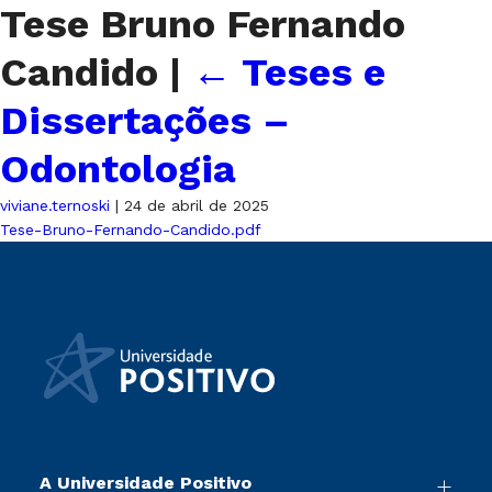
Tese Bruno Fernando
Candido
|
←
Teses e
Dissertações –
Odontologia
viviane.ternoski
|
24 de abril de 2025
Tese-Bruno-Fernando-Candido.pdf
A Universidade Positivo