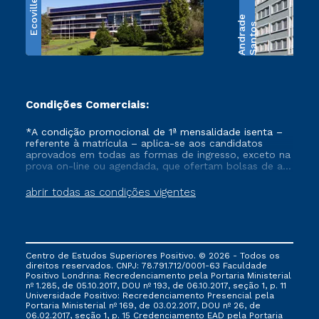
Ecoville
e
S
a
n
t
o
s
A
n
d
r
a
d
Condições Comerciais:
*A condição promocional de 1ª mensalidade isenta –
referente à matrícula – aplica-se aos candidatos
aprovados em todas as formas de ingresso, exceto na
prova on-line ou agendada, que ofertam bolsas de até
50% de desconto, ambos ingressantes no semestre
vigente, que ainda não tenham efetivado e/ou não
abrir todas as condições vigentes
tenham cancelado ou trancado sua matrícula em uma
das Instituições da Cruzeiro do Sul Educacional, no
período de um ano. Tais condições não se aplicam
aos cursos de Medicina, e também para matriculados
via FIES, Prouni e outros programas governamentais, e
Centro de Estudos Superiores Positivo. © 2026 - Todos os
não se acumula com nenhuma outra campanha
direitos reservados. CNPJ: 78.791.712/0001-63 Faculdade
ofertada pela Instituição.
Positivo Londrina: Recredenciamento pela Portaria Ministerial
nº 1.285, de 05.10.2017, DOU nº 193, de 06.10.2017, seção 1, p. 11
Universidade Positivo: Recredenciamento Presencial ​pela
Portaria Ministerial nº 169, de 03.02.2017, DOU nº 26, de
06.02.2017, seção 1, p. 15 Credenciamento EAD pela Portaria