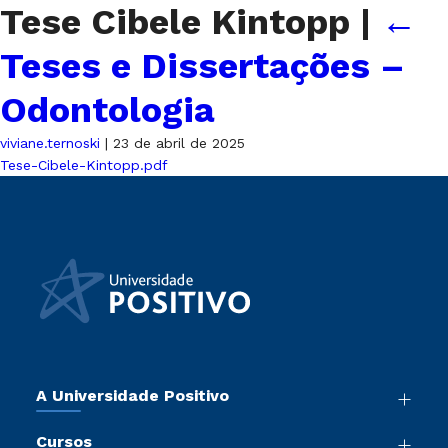
Tese Cibele Kintopp
|
←
Teses e Dissertações –
Odontologia
viviane.ternoski
|
23 de abril de 2025
Tese-Cibele-Kintopp.pdf
A Universidade Positivo
Nossa História
Cursos