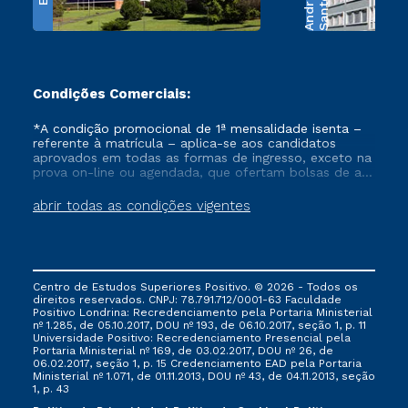
e
S
a
n
t
o
s
A
n
d
r
a
d
Condições Comerciais:
*A condição promocional de 1ª mensalidade isenta –
referente à matrícula – aplica-se aos candidatos
aprovados em todas as formas de ingresso, exceto na
prova on-line ou agendada, que ofertam bolsas de até
50% de desconto, ambos ingressantes no semestre
vigente, que ainda não tenham efetivado e/ou não
abrir todas as condições vigentes
tenham cancelado ou trancado sua matrícula em uma
das Instituições da Cruzeiro do Sul Educacional, no
período de um ano. Tais condições não se aplicam
aos cursos de Medicina, e também para matriculados
via FIES, Prouni e outros programas governamentais, e
Centro de Estudos Superiores Positivo. © 2026 - Todos os
não se acumula com nenhuma outra campanha
direitos reservados. CNPJ: 78.791.712/0001-63 Faculdade
ofertada pela Instituição.
Positivo Londrina: Recredenciamento pela Portaria Ministerial
nº 1.285, de 05.10.2017, DOU nº 193, de 06.10.2017, seção 1, p. 11
Universidade Positivo: Recredenciamento Presencial ​pela
Portaria Ministerial nº 169, de 03.02.2017, DOU nº 26, de
06.02.2017, seção 1, p. 15 Credenciamento EAD pela Portaria
Ministerial nº 1.071, de 01.11.2013, DOU nº 43, de 04.11.2013, seção
1, p. 43