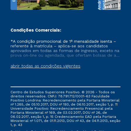
e
S
a
n
t
o
s
A
n
d
r
a
d
Condições Comerciais:
*A condição promocional de 1ª mensalidade isenta –
referente à matrícula – aplica-se aos candidatos
aprovados em todas as formas de ingresso, exceto na
prova on-line ou agendada, que ofertam bolsas de até
50% de desconto, ambos ingressantes no semestre
vigente, que ainda não tenham efetivado e/ou não
abrir todas as condições vigentes
tenham cancelado ou trancado sua matrícula em uma
das Instituições da Cruzeiro do Sul Educacional, no
período de um ano. Tais condições não se aplicam
aos cursos de Medicina, e também para matriculados
via FIES, Prouni e outros programas governamentais, e
Centro de Estudos Superiores Positivo. © 2026 - Todos os
não se acumula com nenhuma outra campanha
direitos reservados. CNPJ: 78.791.712/0001-63 Faculdade
ofertada pela Instituição.
Positivo Londrina: Recredenciamento pela Portaria Ministerial
nº 1.285, de 05.10.2017, DOU nº 193, de 06.10.2017, seção 1, p. 11
Universidade Positivo: Recredenciamento Presencial ​pela
Portaria Ministerial nº 169, de 03.02.2017, DOU nº 26, de
06.02.2017, seção 1, p. 15 Credenciamento EAD pela Portaria
Ministerial nº 1.071, de 01.11.2013, DOU nº 43, de 04.11.2013, seção
1, p. 43