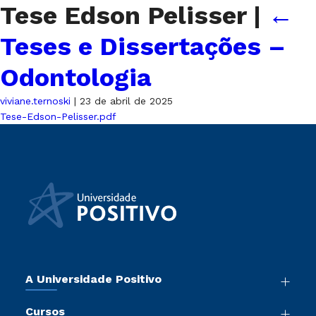
Tese Edson Pelisser
|
←
Teses e Dissertações –
Odontologia
viviane.ternoski
|
23 de abril de 2025
Tese-Edson-Pelisser.pdf
A Universidade Positivo
Nossa História
Cursos