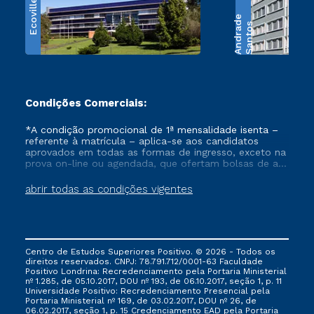
Ecoville
e
S
a
n
t
o
s
A
n
d
r
a
d
Condições Comerciais:
*A condição promocional de 1ª mensalidade isenta –
referente à matrícula – aplica-se aos candidatos
aprovados em todas as formas de ingresso, exceto na
prova on-line ou agendada, que ofertam bolsas de até
50% de desconto, ambos ingressantes no semestre
vigente, que ainda não tenham efetivado e/ou não
abrir todas as condições vigentes
tenham cancelado ou trancado sua matrícula em uma
das Instituições da Cruzeiro do Sul Educacional, no
período de um ano. Tais condições não se aplicam
aos cursos de Medicina, e também para matriculados
via FIES, Prouni e outros programas governamentais, e
Centro de Estudos Superiores Positivo. © 2026 - Todos os
não se acumula com nenhuma outra campanha
direitos reservados. CNPJ: 78.791.712/0001-63 Faculdade
ofertada pela Instituição.
Positivo Londrina: Recredenciamento pela Portaria Ministerial
nº 1.285, de 05.10.2017, DOU nº 193, de 06.10.2017, seção 1, p. 11
Universidade Positivo: Recredenciamento Presencial ​pela
Portaria Ministerial nº 169, de 03.02.2017, DOU nº 26, de
06.02.2017, seção 1, p. 15 Credenciamento EAD pela Portaria