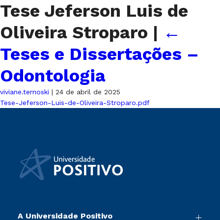
Tese Jeferson Luis de
Oliveira Stroparo
|
←
Teses e Dissertações –
Odontologia
viviane.ternoski
|
24 de abril de 2025
Tese-Jeferson-Luis-de-Oliveira-Stroparo.pdf
A Universidade Positivo