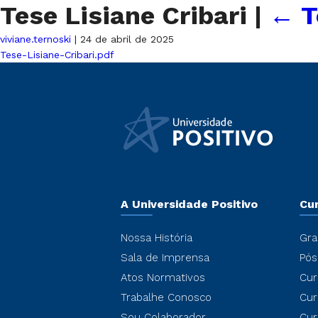
Tese Lisiane Cribari
|
←
T
viviane.ternoski
|
24 de abril de 2025
Tese-Lisiane-Cribari.pdf
A Universidade Positivo
Cu
Nossa História
Gra
Sala de Imprensa
Pós
Atos Normativos
Cur
Trabalhe Conosco
Cur
Sou Colaborador
Cur