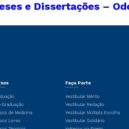
eses e Dissertações – Od
rsos
Faça Parte
duação
Vestibular Mérito
-Graduação
Vestibular Redação
sos de Medicina
Vestibular Múltipla Escolha
sos Livres
Vestibular Solidário
sos Técnicos
Ingresso via Enem