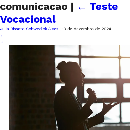
comunicacao
|
←
Teste
Vocacional
Julia Rissato Schwedick Alves
|
13 de dezembro de 2024
←
→