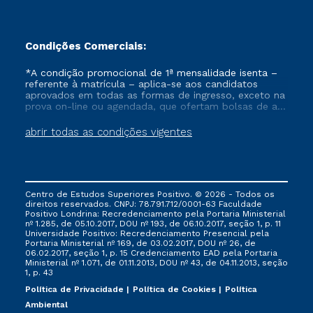
Condições Comerciais:
*A condição promocional de 1ª mensalidade isenta –
referente à matrícula – aplica-se aos candidatos
aprovados em todas as formas de ingresso, exceto na
prova on-line ou agendada, que ofertam bolsas de até
50% de desconto, ambos ingressantes no semestre
vigente, que ainda não tenham efetivado e/ou não
abrir todas as condições vigentes
tenham cancelado ou trancado sua matrícula em uma
das Instituições da Cruzeiro do Sul Educacional, no
período de um ano. Tais condições não se aplicam
aos cursos de Medicina, e também para matriculados
via FIES, Prouni e outros programas governamentais, e
Centro de Estudos Superiores Positivo. © 2026 - Todos os
não se acumula com nenhuma outra campanha
direitos reservados. CNPJ: 78.791.712/0001-63 Faculdade
ofertada pela Instituição.
Positivo Londrina: Recredenciamento pela Portaria Ministerial
nº 1.285, de 05.10.2017, DOU nº 193, de 06.10.2017, seção 1, p. 11
Universidade Positivo: Recredenciamento Presencial ​pela
Portaria Ministerial nº 169, de 03.02.2017, DOU nº 26, de
06.02.2017, seção 1, p. 15 Credenciamento EAD pela Portaria
Ministerial nº 1.071, de 01.11.2013, DOU nº 43, de 04.11.2013, seção
1, p. 43
Política de Privacidade
Política de Cookies
Política
Ambiental