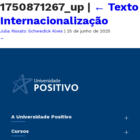
1750871267_up
|
←
Texto
Internacionalização
Julia Rissato Schwedick Alves
|
25 de junho de 2025
←
A Universidade Positivo
Nossa História
Cursos
Sala de Imprensa
Graduação