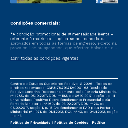
Condições Comerciais:
*A condição promocional de 1ª mensalidade isenta –
referente à matrícula – aplica-se aos candidatos
aprovados em todas as formas de ingresso, exceto na
prova on-line ou agendada, que ofertam bolsas de até
50% de desconto, ambos ingressantes no semestre
vigente, que ainda não tenham efetivado e/ou não
abrir todas as condições vigentes
tenham cancelado ou trancado sua matrícula em uma
das Instituições da Cruzeiro do Sul Educacional, no
período de um ano. Tais condições não se aplicam
aos cursos de Medicina, e também para matriculados
via FIES, Prouni e outros programas governamentais, e
Centro de Estudos Superiores Positivo. © 2026 - Todos os
não se acumula com nenhuma outra campanha
direitos reservados. CNPJ: 78.791.712/0001-63 Faculdade
ofertada pela Instituição.
Positivo Londrina: Recredenciamento pela Portaria Ministerial
nº 1.285, de 05.10.2017, DOU nº 193, de 06.10.2017, seção 1, p. 11
Universidade Positivo: Recredenciamento Presencial ​pela
Portaria Ministerial nº 169, de 03.02.2017, DOU nº 26, de
06.02.2017, seção 1, p. 15 Credenciamento EAD pela Portaria
Ministerial nº 1.071, de 01.11.2013, DOU nº 43, de 04.11.2013, seção
1, p. 43
Política de Privacidade
Política de Cookies
Política