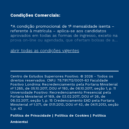
Condições Comerciais:
*A condição promocional de 1ª mensalidade isenta –
referente à matrícula – aplica-se aos candidatos
aprovados em todas as formas de ingresso, exceto na
prova on-line ou agendada, que ofertam bolsas de até
50% de desconto, ambos ingressantes no semestre
vigente, que ainda não tenham efetivado e/ou não
abrir todas as condições vigentes
tenham cancelado ou trancado sua matrícula em uma
das Instituições da Cruzeiro do Sul Educacional, no
período de um ano. Tais condições não se aplicam
aos cursos de Medicina, e também para matriculados
via FIES, Prouni e outros programas governamentais, e
Centro de Estudos Superiores Positivo. © 2026 - Todos os
não se acumula com nenhuma outra campanha
direitos reservados. CNPJ: 78.791.712/0001-63 Faculdade
ofertada pela Instituição.
Positivo Londrina: Recredenciamento pela Portaria Ministerial
nº 1.285, de 05.10.2017, DOU nº 193, de 06.10.2017, seção 1, p. 11
Universidade Positivo: Recredenciamento Presencial ​pela
Portaria Ministerial nº 169, de 03.02.2017, DOU nº 26, de
06.02.2017, seção 1, p. 15 Credenciamento EAD pela Portaria
Ministerial nº 1.071, de 01.11.2013, DOU nº 43, de 04.11.2013, seção
1, p. 43
Política de Privacidade
Política de Cookies
Política
Ambiental