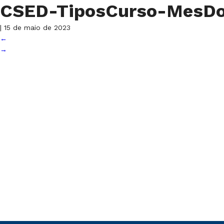
CSED-TiposCurso-MesD
|
15 de maio de 2023
←
→