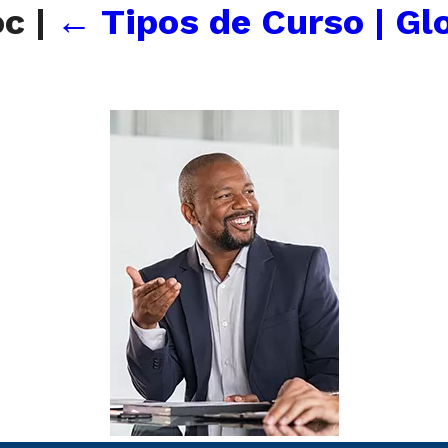
oc
|
←
Tipos de Curso | Gl