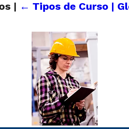
cos
|
←
Tipos de Curso | G