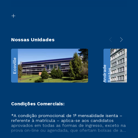
Acessibilidade
Transferência
Biblioteca
Retorne ao Curso
Nossas Unidades
Ecoville
e
S
a
n
t
o
s
A
n
d
r
a
d
Condições Comerciais:
*A condição promocional de 1ª mensalidade isenta –
referente à matrícula – aplica-se aos candidatos
aprovados em todas as formas de ingresso, exceto na
prova on-line ou agendada, que ofertam bolsas de até
50% de desconto, ambos ingressantes no semestre