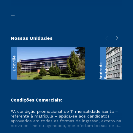
Acessibilidade
Transferência
Biblioteca
Retorne ao Curso
Nossas Unidades
Ecoville
e
S
a
n
t
o
s
A
n
d
r
a
d
Condições Comerciais:
*A condição promocional de 1ª mensalidade isenta –
referente à matrícula – aplica-se aos candidatos
aprovados em todas as formas de ingresso, exceto na
prova on-line ou agendada, que ofertam bolsas de até
50% de desconto, ambos ingressantes no semestre