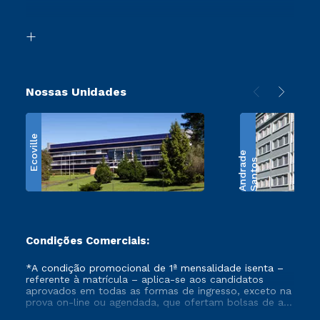
Acessibilidade
Transferência
Biblioteca
Retorne ao Curso
Nossas Unidades
Ecoville
e
S
a
n
t
o
s
A
n
d
r
a
d
Condições Comerciais:
*A condição promocional de 1ª mensalidade isenta –
referente à matrícula – aplica-se aos candidatos
aprovados em todas as formas de ingresso, exceto na
prova on-line ou agendada, que ofertam bolsas de até
50% de desconto, ambos ingressantes no semestre