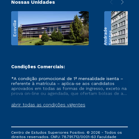
Nossas Unidades
Ecoville
e
S
a
n
t
o
s
A
n
d
r
a
d
Condições Comerciais:
*A condição promocional de 1ª mensalidade isenta –
referente à matrícula – aplica-se aos candidatos
aprovados em todas as formas de ingresso, exceto na
prova on-line ou agendada, que ofertam bolsas de até
50% de desconto, ambos ingressantes no semestre
vigente, que ainda não tenham efetivado e/ou não
abrir todas as condições vigentes
tenham cancelado ou trancado sua matrícula em uma
das Instituições da Cruzeiro do Sul Educacional, no
período de um ano. Tais condições não se aplicam
aos cursos de Medicina, e também para matriculados
via FIES, Prouni e outros programas governamentais, e
Centro de Estudos Superiores Positivo. © 2026 - Todos os
não se acumula com nenhuma outra campanha
direitos reservados. CNPJ: 78.791.712/0001-63 Faculdade
ofertada pela Instituição.