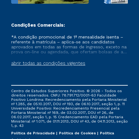
Condições Comerciais:
*A condição promocional de 1ª mensalidade isenta –
referente à matrícula – aplica-se aos candidatos
aprovados em todas as formas de ingresso, exceto na
prova on-line ou agendada, que ofertam bolsas de até
50% de desconto, ambos ingressantes no semestre
vigente, que ainda não tenham efetivado e/ou não
abrir todas as condições vigentes
tenham cancelado ou trancado sua matrícula em uma
das Instituições da Cruzeiro do Sul Educacional, no
período de um ano. Tais condições não se aplicam
aos cursos de Medicina, e também para matriculados
via FIES, Prouni e outros programas governamentais, e
Centro de Estudos Superiores Positivo. © 2026 - Todos os
não se acumula com nenhuma outra campanha
direitos reservados. CNPJ: 78.791.712/0001-63 Faculdade
ofertada pela Instituição.
Positivo Londrina: Recredenciamento pela Portaria Ministerial
nº 1.285, de 05.10.2017, DOU nº 193, de 06.10.2017, seção 1, p. 11
Universidade Positivo: Recredenciamento Presencial ​pela
Portaria Ministerial nº 169, de 03.02.2017, DOU nº 26, de
06.02.2017, seção 1, p. 15 Credenciamento EAD pela Portaria
Ministerial nº 1.071, de 01.11.2013, DOU nº 43, de 04.11.2013, seção
1, p. 43
Política de Privacidade
Política de Cookies
Política