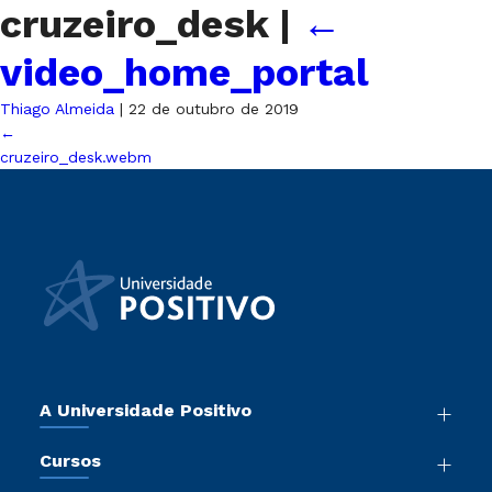
cruzeiro_desk
|
←
video_home_portal
Thiago Almeida
|
22 de outubro de 2019
←
cruzeiro_desk.webm
A Universidade Positivo
Nossa História
Cursos
Sala de Imprensa
Graduação