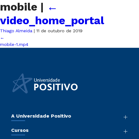
mobile
|
←
video_home_portal
Thiago Almeida
|
11 de outubro de 2019
←
mobile-1.mp4
A Universidade Positivo
Nossa História
Cursos
Sala de Imprensa
Graduação