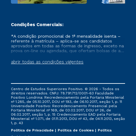
Condições Comerciais:
*A condição promocional de 1ª mensalidade isenta –
referente à matrícula – aplica-se aos candidatos
aprovados em todas as formas de ingresso, exceto na
prova on-line ou agendada, que ofertam bolsas de até
50% de desconto, ambos ingressantes no semestre
vigente, que ainda não tenham efetivado e/ou não
abrir todas as condições vigentes
tenham cancelado ou trancado sua matrícula em uma
das Instituições da Cruzeiro do Sul Educacional, no
período de um ano. Tais condições não se aplicam
aos cursos de Medicina, e também para matriculados
via FIES, Prouni e outros programas governamentais, e
Centro de Estudos Superiores Positivo. © 2026 - Todos os
não se acumula com nenhuma outra campanha
direitos reservados. CNPJ: 78.791.712/0001-63 Faculdade
ofertada pela Instituição.
Positivo Londrina: Recredenciamento pela Portaria Ministerial
nº 1.285, de 05.10.2017, DOU nº 193, de 06.10.2017, seção 1, p. 11
Universidade Positivo: Recredenciamento Presencial ​pela
Portaria Ministerial nº 169, de 03.02.2017, DOU nº 26, de
06.02.2017, seção 1, p. 15 Credenciamento EAD pela Portaria
Ministerial nº 1.071, de 01.11.2013, DOU nº 43, de 04.11.2013, seção
1, p. 43
Política de Privacidade
Política de Cookies
Política