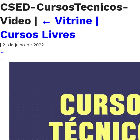
CSED-CursosTecnicos-
Video
|
←
Vitrine |
Cursos Livres
|
21 de julho de 2022
←
→