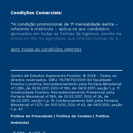
Condições Comerciais:
*A condição promocional de 1ª mensalidade isenta –
referente à matrícula – aplica-se aos candidatos
aprovados em todas as formas de ingresso, exceto na
prova on-line ou agendada, que ofertam bolsas de até
50% de desconto, ambos ingressantes no semestre
vigente, que ainda não tenham efetivado e/ou não
abrir todas as condições vigentes
tenham cancelado ou trancado sua matrícula em uma
das Instituições da Cruzeiro do Sul Educacional, no
período de um ano. Tais condições não se aplicam
aos cursos de Medicina, e também para matriculados
via FIES, Prouni e outros programas governamentais, e
Centro de Estudos Superiores Positivo. © 2026 - Todos os
não se acumula com nenhuma outra campanha
direitos reservados. CNPJ: 78.791.712/0001-63 Faculdade
ofertada pela Instituição.
Positivo Londrina: Recredenciamento pela Portaria Ministerial
nº 1.285, de 05.10.2017, DOU nº 193, de 06.10.2017, seção 1, p. 11
Universidade Positivo: Recredenciamento Presencial ​pela
Portaria Ministerial nº 169, de 03.02.2017, DOU nº 26, de
06.02.2017, seção 1, p. 15 Credenciamento EAD pela Portaria
Ministerial nº 1.071, de 01.11.2013, DOU nº 43, de 04.11.2013, seção
1, p. 43
Política de Privacidade
Política de Cookies
Política
Ambiental