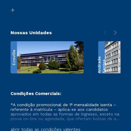
Transferência
Biblioteca
Retorne ao Curso
Nossas Unidades
Ecoville
e
S
a
n
t
o
s
A
n
d
r
a
d
Condições Comerciais:
*A condição promocional de 1ª mensalidade isenta –
referente à matrícula – aplica-se aos candidatos
aprovados em todas as formas de ingresso, exceto na
prova on-line ou agendada, que ofertam bolsas de até
50% de desconto, ambos ingressantes no semestre
vigente, que ainda não tenham efetivado e/ou não
abrir todas as condições vigentes