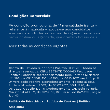
Condições Comerciais:
*A condição promocional de 1ª mensalidade isenta –
referente à matrícula – aplica-se aos candidatos
aprovados em todas as formas de ingresso, exceto na
prova on-line ou agendada, que ofertam bolsas de até
50% de desconto, ambos ingressantes no semestre
vigente, que ainda não tenham efetivado e/ou não
abrir todas as condições vigentes
tenham cancelado ou trancado sua matrícula em uma
das Instituições da Cruzeiro do Sul Educacional, no
período de um ano. Tais condições não se aplicam
aos cursos de Medicina, e também para matriculados
via FIES, Prouni e outros programas governamentais, e
Centro de Estudos Superiores Positivo. © 2026 - Todos os
não se acumula com nenhuma outra campanha
direitos reservados. CNPJ: 78.791.712/0001-63 Faculdade
ofertada pela Instituição.
Positivo Londrina: Recredenciamento pela Portaria Ministerial
nº 1.285, de 05.10.2017, DOU nº 193, de 06.10.2017, seção 1, p. 11
Universidade Positivo: Recredenciamento Presencial ​pela
Portaria Ministerial nº 169, de 03.02.2017, DOU nº 26, de
06.02.2017, seção 1, p. 15 Credenciamento EAD pela Portaria
Ministerial nº 1.071, de 01.11.2013, DOU nº 43, de 04.11.2013, seção
1, p. 43
Política de Privacidade
Política de Cookies
Política
Ambiental