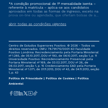
*A condição promocional de 1ª mensalidade isenta –
referente à matrícula – aplica-se aos candidatos
aprovados em todas as formas de ingresso, exceto na
prova on-line ou agendada, que ofertam bolsas de até
50% de desconto, ambos ingressantes no semestre
vigente, que ainda não tenham efetivado e/ou não
abrir todas as condições vigentes
tenham cancelado ou trancado sua matrícula em uma
das Instituições da Cruzeiro do Sul Educacional, no
período de um ano. Tais condições não se aplicam
aos cursos de Medicina, e também para matriculados
via FIES, Prouni e outros programas governamentais, e
Centro de Estudos Superiores Positivo. © 2026 - Todos os
não se acumula com nenhuma outra campanha
direitos reservados. CNPJ: 78.791.712/0001-63 Faculdade
ofertada pela Instituição.
Positivo Londrina: Recredenciamento pela Portaria Ministerial
nº 1.285, de 05.10.2017, DOU nº 193, de 06.10.2017, seção 1, p. 11
Universidade Positivo: Recredenciamento Presencial ​pela
Portaria Ministerial nº 169, de 03.02.2017, DOU nº 26, de
06.02.2017, seção 1, p. 15 Credenciamento EAD pela Portaria
Ministerial nº 1.071, de 01.11.2013, DOU nº 43, de 04.11.2013, seção
1, p. 43
Política de Privacidade
Política de Cookies
Política
Ambiental