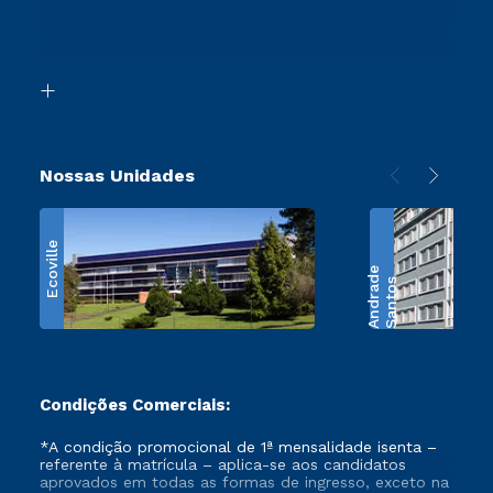
Canais de Atendimento
Segunda Graduação
Acessibilidade
Transferência
Biblioteca
Retorne ao Curso
Nossas Unidades
Ecoville
e
S
a
n
t
o
s
A
n
d
r
a
d
Condições Comerciais:
*A condição promocional de 1ª mensalidade isenta –
referente à matrícula – aplica-se aos candidatos
aprovados em todas as formas de ingresso, exceto na