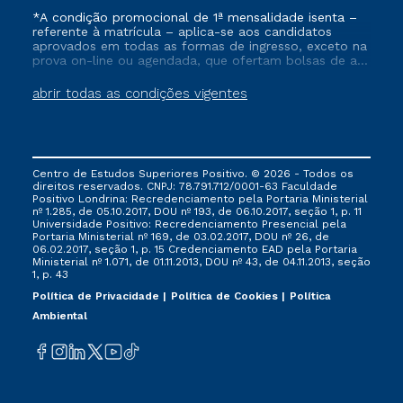
*A condição promocional de 1ª mensalidade isenta –
referente à matrícula – aplica-se aos candidatos
aprovados em todas as formas de ingresso, exceto na
prova on-line ou agendada, que ofertam bolsas de até
50% de desconto, ambos ingressantes no semestre
vigente, que ainda não tenham efetivado e/ou não
abrir todas as condições vigentes
tenham cancelado ou trancado sua matrícula em uma
das Instituições da Cruzeiro do Sul Educacional, no
período de um ano. Tais condições não se aplicam
aos cursos de Medicina, e também para matriculados
via FIES, Prouni e outros programas governamentais, e
Centro de Estudos Superiores Positivo. © 2026 - Todos os
não se acumula com nenhuma outra campanha
direitos reservados. CNPJ: 78.791.712/0001-63 Faculdade
ofertada pela Instituição.
Positivo Londrina: Recredenciamento pela Portaria Ministerial
nº 1.285, de 05.10.2017, DOU nº 193, de 06.10.2017, seção 1, p. 11
Universidade Positivo: Recredenciamento Presencial ​pela
Portaria Ministerial nº 169, de 03.02.2017, DOU nº 26, de
06.02.2017, seção 1, p. 15 Credenciamento EAD pela Portaria
Ministerial nº 1.071, de 01.11.2013, DOU nº 43, de 04.11.2013, seção
1, p. 43
Política de Privacidade
Política de Cookies
Política
Ambiental