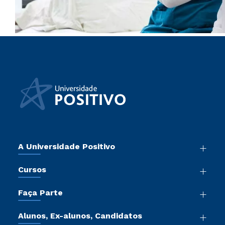
A Universidade Positivo
Nossa História
Cursos
Sala de Imprensa
Graduação
Atos Normativos
Faça Parte
Pós-Graduação
Trabalhe Conosco
Vestibular Mérito
Cursos de Medicina
Sou Colaborador
Alunos, Ex-alunos, Candidatos
Vestibular Redação
Cursos Livres