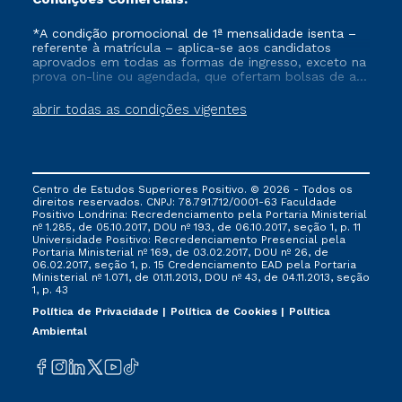
*A condição promocional de 1ª mensalidade isenta –
referente à matrícula – aplica-se aos candidatos
aprovados em todas as formas de ingresso, exceto na
prova on-line ou agendada, que ofertam bolsas de até
50% de desconto, ambos ingressantes no semestre
vigente, que ainda não tenham efetivado e/ou não
abrir todas as condições vigentes
tenham cancelado ou trancado sua matrícula em uma
das Instituições da Cruzeiro do Sul Educacional, no
período de um ano. Tais condições não se aplicam
aos cursos de Medicina, e também para matriculados
via FIES, Prouni e outros programas governamentais, e
Centro de Estudos Superiores Positivo. © 2026 - Todos os
não se acumula com nenhuma outra campanha
direitos reservados. CNPJ: 78.791.712/0001-63 Faculdade
ofertada pela Instituição.
Positivo Londrina: Recredenciamento pela Portaria Ministerial
nº 1.285, de 05.10.2017, DOU nº 193, de 06.10.2017, seção 1, p. 11
Universidade Positivo: Recredenciamento Presencial ​pela
Portaria Ministerial nº 169, de 03.02.2017, DOU nº 26, de
06.02.2017, seção 1, p. 15 Credenciamento EAD pela Portaria
Ministerial nº 1.071, de 01.11.2013, DOU nº 43, de 04.11.2013, seção
1, p. 43
Política de Privacidade
Política de Cookies
Política
Ambiental