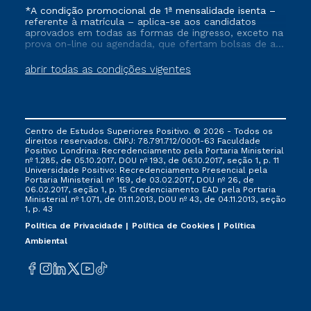
*A condição promocional de 1ª mensalidade isenta –
referente à matrícula – aplica-se aos candidatos
aprovados em todas as formas de ingresso, exceto na
prova on-line ou agendada, que ofertam bolsas de até
50% de desconto, ambos ingressantes no semestre
vigente, que ainda não tenham efetivado e/ou não
abrir todas as condições vigentes
tenham cancelado ou trancado sua matrícula em uma
das Instituições da Cruzeiro do Sul Educacional, no
período de um ano. Tais condições não se aplicam
aos cursos de Medicina, e também para matriculados
via FIES, Prouni e outros programas governamentais, e
Centro de Estudos Superiores Positivo. © 2026 - Todos os
não se acumula com nenhuma outra campanha
direitos reservados. CNPJ: 78.791.712/0001-63 Faculdade
ofertada pela Instituição.
Positivo Londrina: Recredenciamento pela Portaria Ministerial
nº 1.285, de 05.10.2017, DOU nº 193, de 06.10.2017, seção 1, p. 11
Universidade Positivo: Recredenciamento Presencial ​pela
Portaria Ministerial nº 169, de 03.02.2017, DOU nº 26, de
06.02.2017, seção 1, p. 15 Credenciamento EAD pela Portaria
Ministerial nº 1.071, de 01.11.2013, DOU nº 43, de 04.11.2013, seção
1, p. 43
Política de Privacidade
Política de Cookies
Política
Ambiental