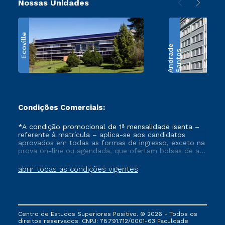
Nossas Unidades
Ecoville
e
S
a
n
t
o
s
A
n
d
r
a
d
Condições Comerciais:
*A condição promocional de 1ª mensalidade isenta –
referente à matrícula – aplica-se aos candidatos
aprovados em todas as formas de ingresso, exceto na
prova on-line ou agendada, que ofertam bolsas de até
50% de desconto, ambos ingressantes no semestre
vigente, que ainda não tenham efetivado e/ou não
abrir todas as condições vigentes
tenham cancelado ou trancado sua matrícula em uma
das Instituições da Cruzeiro do Sul Educacional, no
período de um ano. Tais condições não se aplicam
aos cursos de Medicina, e também para matriculados
via FIES, Prouni e outros programas governamentais, e
Centro de Estudos Superiores Positivo. © 2026 - Todos os
não se acumula com nenhuma outra campanha
direitos reservados. CNPJ: 78.791.712/0001-63 Faculdade
ofertada pela Instituição.