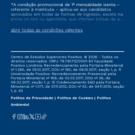
*A condição promocional de 1ª mensalidade isenta –
referente à matrícula – aplica-se aos candidatos
aprovados em todas as formas de ingresso, exceto na
prova on-line ou agendada, que ofertam bolsas de até
50% de desconto, ambos ingressantes no semestre
vigente, que ainda não tenham efetivado e/ou não
abrir todas as condições vigentes
tenham cancelado ou trancado sua matrícula em uma
das Instituições da Cruzeiro do Sul Educacional, no
período de um ano. Tais condições não se aplicam
aos cursos de Medicina, e também para matriculados
via FIES, Prouni e outros programas governamentais, e
Centro de Estudos Superiores Positivo. © 2026 - Todos os
não se acumula com nenhuma outra campanha
direitos reservados. CNPJ: 78.791.712/0001-63 Faculdade
ofertada pela Instituição.
Positivo Londrina: Recredenciamento pela Portaria Ministerial
nº 1.285, de 05.10.2017, DOU nº 193, de 06.10.2017, seção 1, p. 11
Universidade Positivo: Recredenciamento Presencial ​pela
Portaria Ministerial nº 169, de 03.02.2017, DOU nº 26, de
06.02.2017, seção 1, p. 15 Credenciamento EAD pela Portaria
Ministerial nº 1.071, de 01.11.2013, DOU nº 43, de 04.11.2013, seção
1, p. 43
Política de Privacidade
Política de Cookies
Política
Ambiental