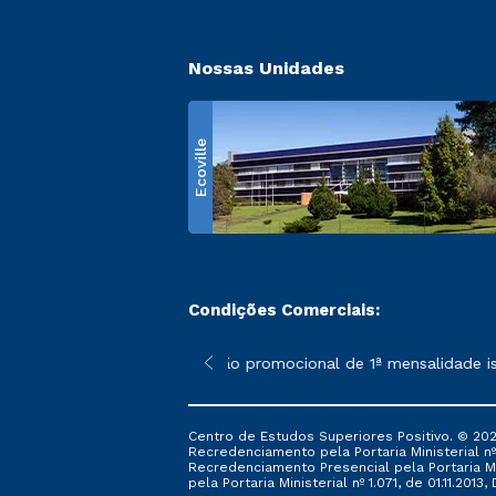
Nossas Unidades
Ecoville
Condições Comerciais:
 poderão sofrer alterações nos períodos de rematrícula conform
*A condição promocional de 1ª mensalidade isen
Centro de Estudos Superiores Positivo. © 202
Recredenciamento pela Portaria Ministerial nº 1
Recredenciamento Presencial ​pela Portaria Mi
pela Portaria Ministerial nº 1.071, de 01.11.2013,