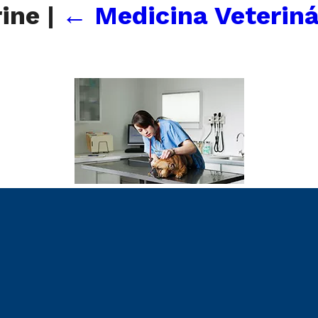
rine
|
←
Medicina Veteriná