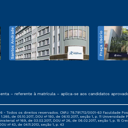
Santos Andrade
Praça Osório
e exposto no contrato de prestação de serviços
ta – referente à matrícula – aplica-se aos candidatos aprovado
6 - Todos os direitos reservados. CNPJ: 78.791.712/0001-63 Faculdade Posi
.285, de 05.10.2017, DOU nº 193, de 06.10.2017, seção 1, p. 11 Universidade P
nisterial nº 169, de 03.02.2017, DOU nº 26, de 06.02.2017, seção 1, p. 15 
 DOU nº 43, de 04.11.2013, seção 1, p. 43