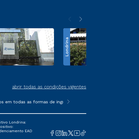
Londrina
abrir todas as condições vigentes
s em todas as formas de ingresso, exceto na prova on-line ou a
**Semipresencial é um formato do E
tivo Londrina:
ositivo:
Credenciamento EAD