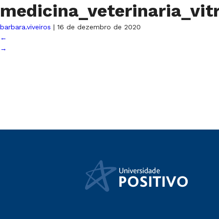
medicina_veterinaria_vit
barbara.viveiros
|
16 de dezembro de 2020
←
→