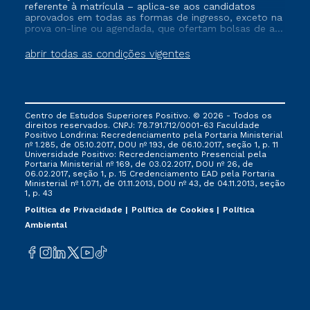
referente à matrícula – aplica-se aos candidatos
aprovados em todas as formas de ingresso, exceto na
prova on-line ou agendada, que ofertam bolsas de até
50% de desconto, ambos ingressantes no semestre
vigente, que ainda não tenham efetivado e/ou não
abrir todas as condições vigentes
tenham cancelado ou trancado sua matrícula em uma
das Instituições da Cruzeiro do Sul Educacional, no
período de um ano. Tais condições não se aplicam
aos cursos de Medicina, e também para matriculados
via FIES, Prouni e outros programas governamentais, e
Centro de Estudos Superiores Positivo. © 2026 - Todos os
não se acumula com nenhuma outra campanha
direitos reservados. CNPJ: 78.791.712/0001-63 Faculdade
ofertada pela Instituição.
Positivo Londrina: Recredenciamento pela Portaria Ministerial
nº 1.285, de 05.10.2017, DOU nº 193, de 06.10.2017, seção 1, p. 11
Universidade Positivo: Recredenciamento Presencial ​pela
Portaria Ministerial nº 169, de 03.02.2017, DOU nº 26, de
06.02.2017, seção 1, p. 15 Credenciamento EAD pela Portaria
Ministerial nº 1.071, de 01.11.2013, DOU nº 43, de 04.11.2013, seção
1, p. 43
Política de Privacidade
Política de Cookies
Política
Ambiental